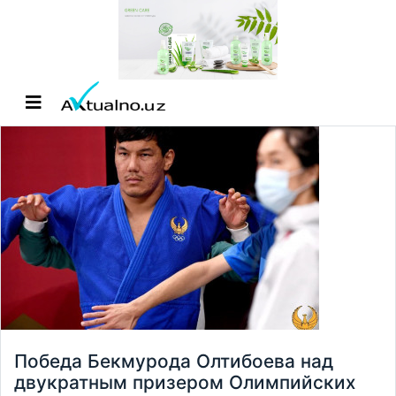
Победа Бекмурода Олтибоева над
двукратным призером Олимпийских