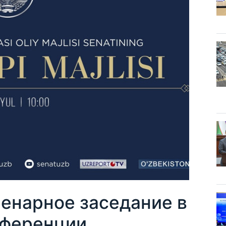
ленарное заседание в
нференции