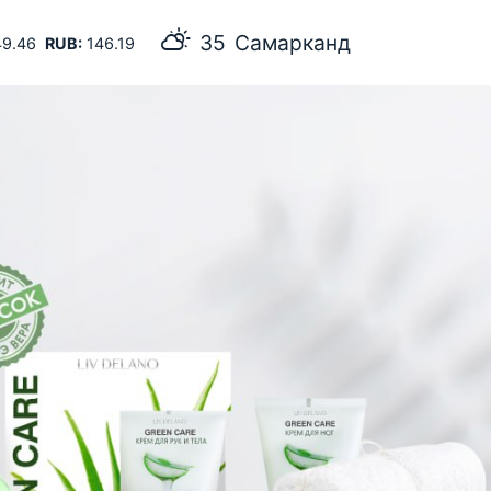
35
Самарканд
9.46
RUB:
146.19