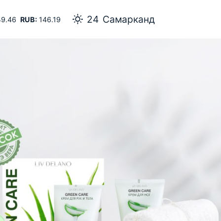
24
Самарканд
9.46
RUB:
146.19