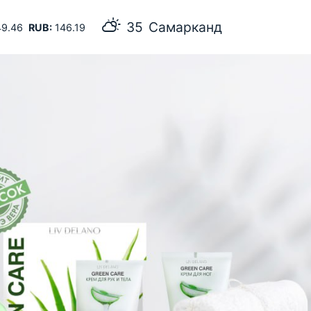
35
Самарканд
9.46
RUB:
146.19