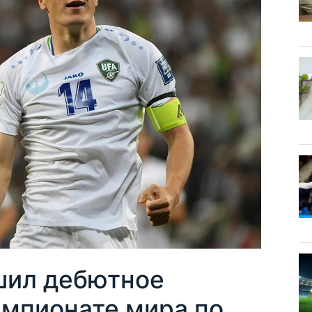
шил дебютное
емпионате мира по