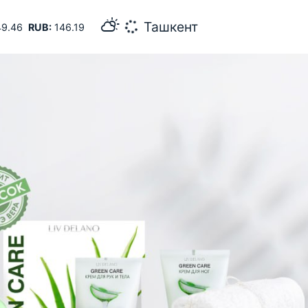
36
Самарканд
9.46
RUB:
146.19