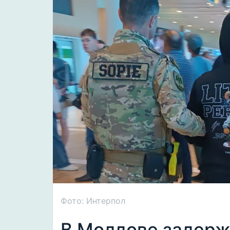
Фото: Интерпол
В Молдове задерж