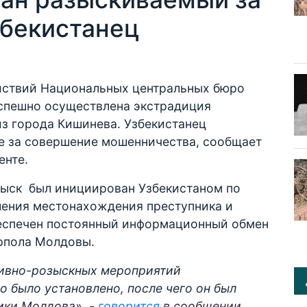
бекистанец
йствий Национальных центральных бюро
спешно осуществлена экстрадиция
из города Кишинева. Узбекистанец
е за совершение мошенничества, сообщает
енте.
зыск был инициирован Узбекистаном по
вления местонахождения преступника и
беспечен постоянный информационный обмен
рпола Молдовы.
тивно-розыскных мероприятий
 было установлено, после чего он был
ики Молдова», -
говорится
в сообщении.