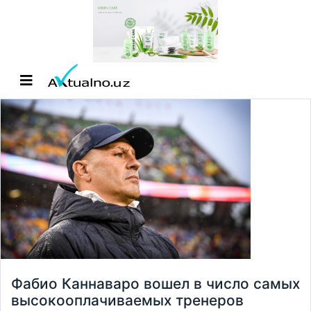
Фабио Каннаваро вошел в число самых
высокооплачиваемых тренеров