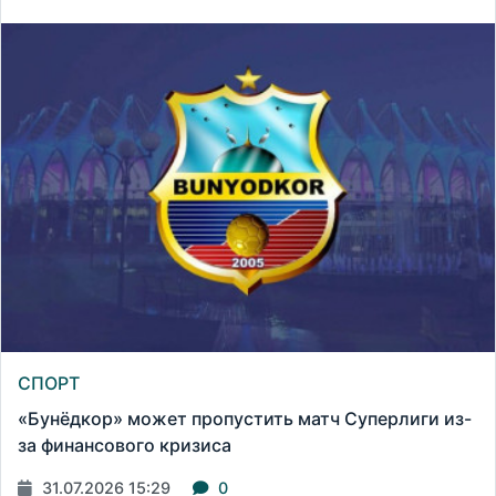
СПОРТ
«Бунёдкор» может пропустить матч Суперлиги из-
за финансового кризиса
31.07.2026 15:29
0