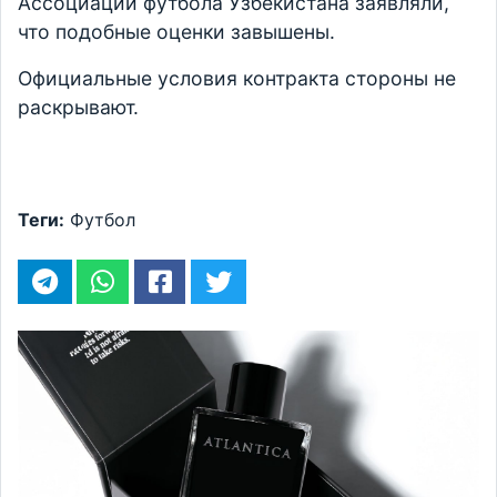
Ассоциации футбола Узбекистана заявляли,
что подобные оценки завышены.
Официальные условия контракта стороны не
раскрывают.
Теги:
Футбол