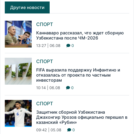
Другие новости
СПОРТ
Каннаваро рассказал, что ждет сборную
Узбекистана после ЧМ-2026
13:27 | 06.08
0
СПОРТ
FIFA выразила поддержку Инфантино и
отказалась от проекта по частным
инвесторам
10:14 | 06.08
0
СПОРТ
Защитник сборной Узбекистана
Джахонгир Урозов официально перешел в
казанский «Рубин»
09:42 | 05.08
0