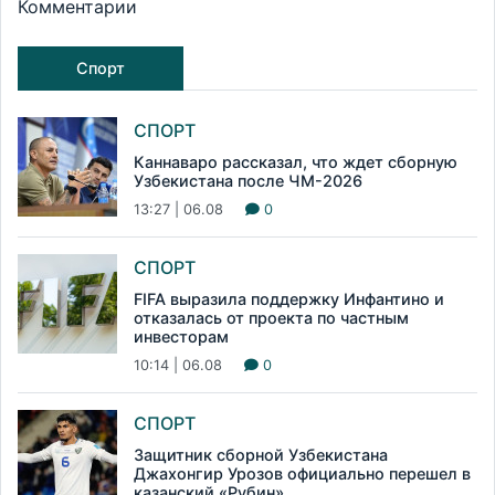
Комментарии
Спорт
СПОРТ
Каннаваро рассказал, что ждет сборную
Узбекистана после ЧМ-2026
13:27 | 06.08
0
СПОРТ
FIFA выразила поддержку Инфантино и
отказалась от проекта по частным
инвесторам
10:14 | 06.08
0
СПОРТ
Защитник сборной Узбекистана
Джахонгир Урозов официально перешел в
казанский «Рубин»