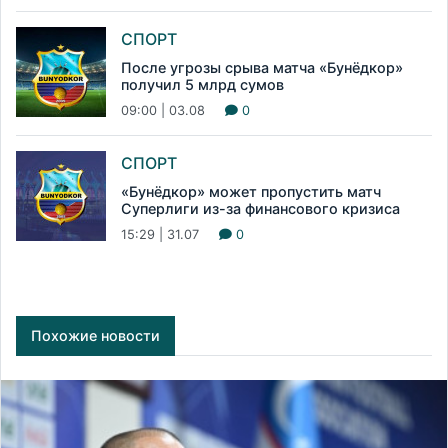
СПОРТ
После угрозы срыва матча «Бунёдкор»
получил 5 млрд сумов
09:00 | 03.08
0
СПОРТ
«Бунёдкор» может пропустить матч
Суперлиги из-за финансового кризиса
15:29 | 31.07
0
Похожие новости