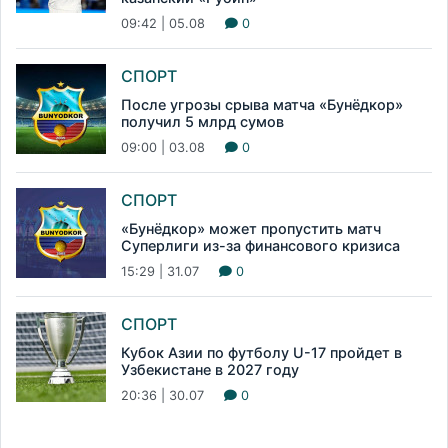
09:42 | 05.08
0
СПОРТ
После угрозы срыва матча «Бунёдкор»
получил 5 млрд сумов
09:00 | 03.08
0
СПОРТ
«Бунёдкор» может пропустить матч
Суперлиги из-за финансового кризиса
15:29 | 31.07
0
СПОРТ
Кубок Азии по футболу U-17 пройдет в
Узбекистане в 2027 году
20:36 | 30.07
0