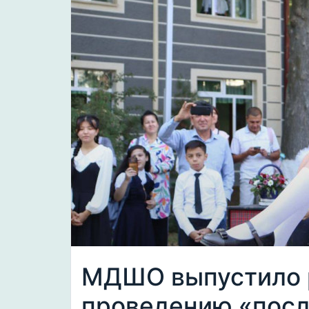
МДШО выпустило 
проведению «посл