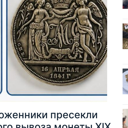
оженники пресекли
го вывоза монеты XIX