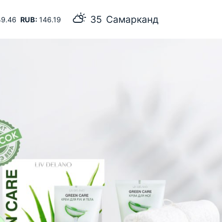
35
Самарканд
9.46
RUB:
146.19