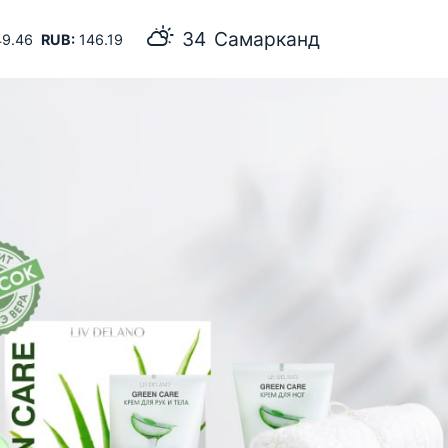
34
Самарканд
9.46
RUB:
146.19