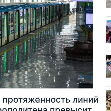
 протяженность линий
рополитена превысит