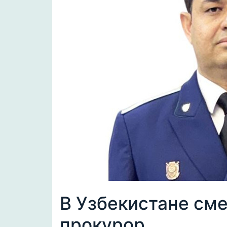
В Узбекистане см
прокурор