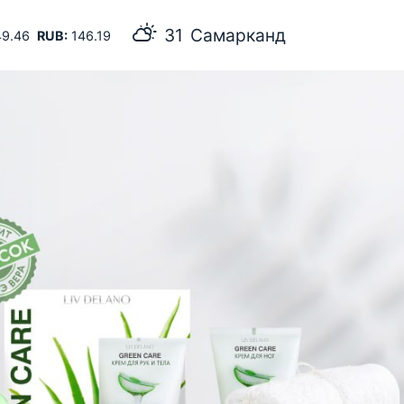
31
Самарканд
9.46
RUB:
146.19