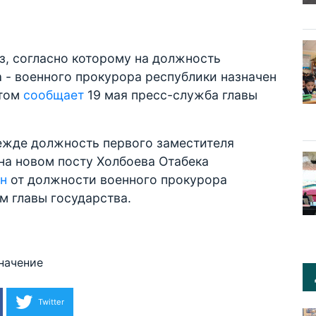
з, согласно которому на должность
 - военного прокурора республики назначен
этом
сообщает
19 мая пресс-служба главы
ежде должность первого заместителя
на новом посту Холбоева Отабека
ен
от должности военного прокурора
м главы государства.
начение
Twitter