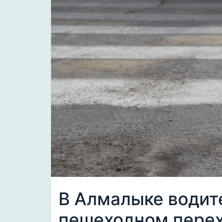
В Алмалыке водите
пешеходном перехо