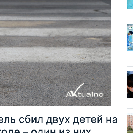
ль сбил двух детей на
де – один из них