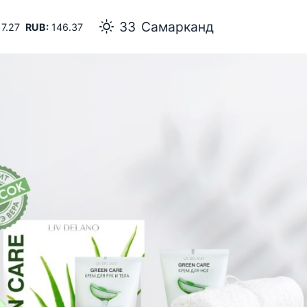
33
Самарканд
7.27
RUB:
146.37