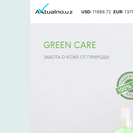
USD:
11886.72
EUR:
1371