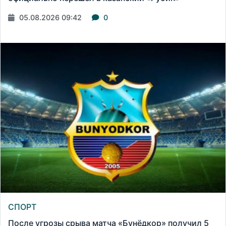
05.08.2026 09:42
0
СПОРТ
После угрозы срыва матча «Бунёдкор» получил 5