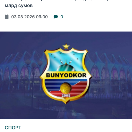
млрд сумов
03.08.2026 09:00
0
СПОРТ