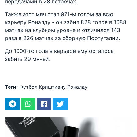
передачами в 28 встречах.
Также этот мяч стал 971-м голом за всю
карьеру Роналду - он забил 828 голов в 1088
матчах на клубном уровне и отличился 143
раза в 226 матчах за сборную Португалии.
До 1000-го гола в карьере ему осталось
забить 29 мячей.
Теги:
Футбол
Криштиану Роналду