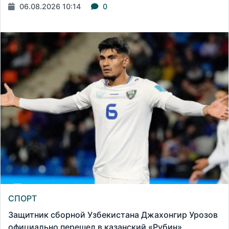
06.08.2026 10:14
0
СПОРТ
Защитник сборной Узбекистана Джахонгир Урозов
официально перешел в казанский «Рубин»