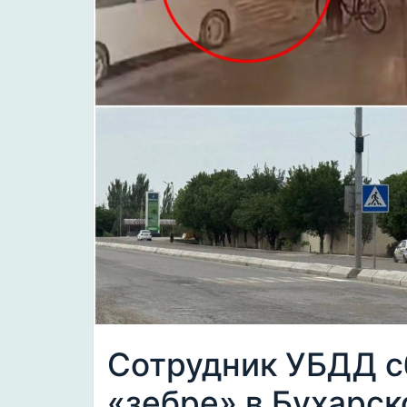
Сотрудник УБДД с
«зебре» в Бухарск