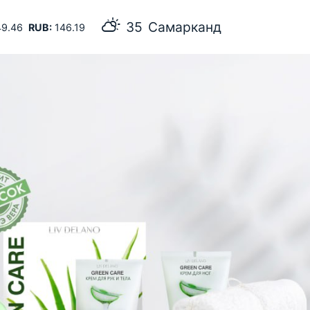
35
Самарканд
9.46
RUB:
146.19