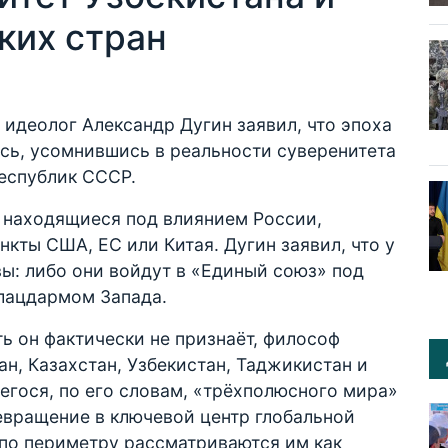
ких стран
идеолог Александр Дугин заявил, что эпоха
сь, усомнившись в реальности суверенитета
республик СССР.
е находящиеся под влиянием России,
кты США, ЕС или Китая. Дугин заявил, что у
ивы: либо они войдут в «Единый союз» под
плацдармом Запада.
ь он фактически не признаёт, философ
н, Казахстан, Узбекистан, Таджикистан и
егося, по его словам, «трёхполюсного мира»
евращение в ключевой центр глобальной
 по периметру рассматриваются им как