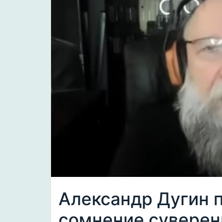
Александр Дугин 
сомнение суверен