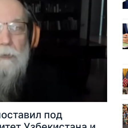
поставил под
итет Узбекистана и