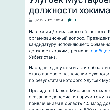
должности хокима
02.12.2025 18:14
0
На сессии Джизакского областного 
организационный вопрос. Президен
кандидатуру исполняющего обязанно
должность хокима региона,
сообщае
Узбекистана.
Народные депутаты и актив области 
этого вопрос о назначении руководи
по результатам которого Улугбек Му
Президент Шавкат Мирзиёев указал х
оказанное доверие, и поручил ему в
привлечением в область 4,5 млрд до
доведением экспорта до 500 млн дол