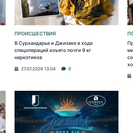
ПРОИСШЕСТВИЯ
П
В Сурхандарье и Джизаке в ходе
Пр
спецопераций изъято почти 9 кг
ми
наркотиков
со
х
27.07.2026 13:04
0