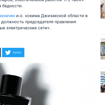
з бедности.
азначен
и.о. хокима Джизакской области в
л должность председателя правления
ые электрические сети».
Twitter