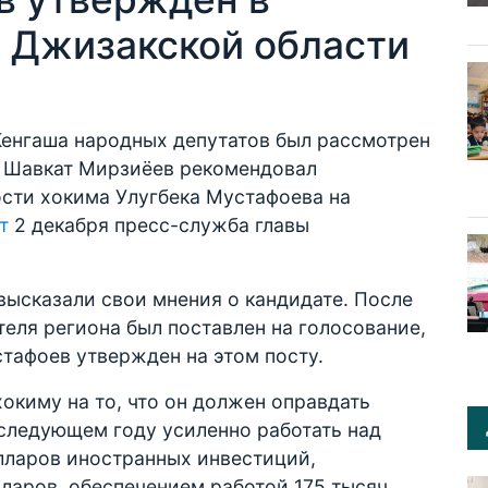
 Джизакской области
Кенгаша народных депутатов был рассмотрен
т Шавкат Мирзиёев рекомендовал
сти хокима Улугбека Мустафоева на
т
2 декабря пресс-служба главы
высказали свои мнения о кандидате. После
теля региона был поставлен на голосование,
стафоев утвержден на этом посту.
окиму на то, что он должен оправдать
 следующем году усиленно работать над
лларов иностранных инвестиций,
ларов, обеспечением работой 175 тысяч