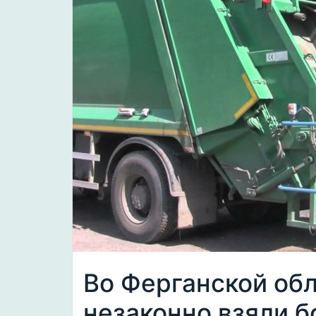
Во Ферганской об
незаконно взяли б