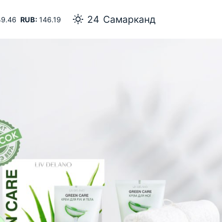
24
Самарканд
9.46
RUB:
146.19