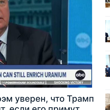
эм уверен, что Трамп
, если его примут.