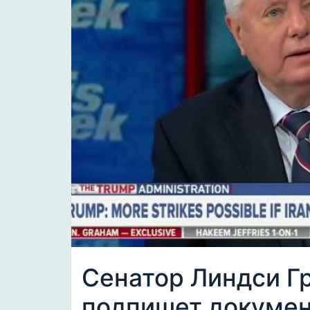
Сенатор Линдси Гр
подпишет документ