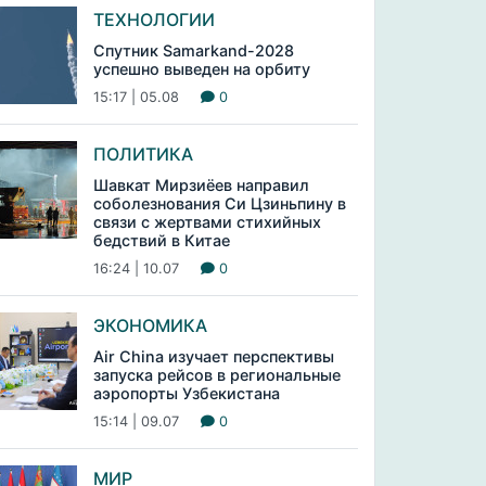
ТЕХНОЛОГИИ
Спутник Samarkand-2028
успешно выведен на орбиту
15:17 | 05.08
0
ПОЛИТИКА
Шавкат Мирзиёев направил
соболезнования Си Цзиньпину в
связи с жертвами стихийных
бедствий в Китае
16:24 | 10.07
0
ЭКОНОМИКА
Air China изучает перспективы
запуска рейсов в региональные
аэропорты Узбекистана
15:14 | 09.07
0
МИР