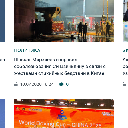
ПОЛИТИКА
Э
ен
Шавкат Мирзиёев направил
Ai
соболезнования Си Цзиньпину в связи с
ре
жертвами стихийных бедствий в Китае
Уз
10.07.2026 16:24
0