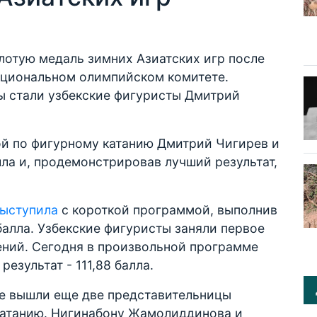
лотую медаль зимних Азиатских игр после
ациональном олимпийском комитете.
 стали узбекские фигуристы Дмитрий
й по фигурному катанию Дмитрий Чигирев и
лла и, продемонстрировав лучший результат,
ыступила
с короткой программой, выполнив
балла. Узбекские фигуристы заняли первое
ений. Сегодня в произвольной программе
езультат - 111,88 балла.
же вышли еще две представительницы
катанию. Нигинабону Жамолиддинова и