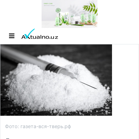
Фото: газета-вся-тверь.рф