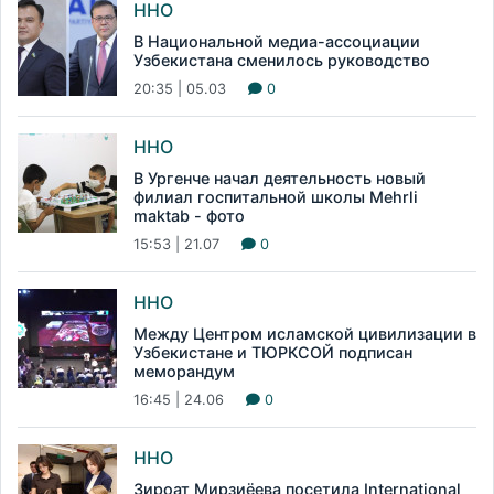
ННО
В Национальной медиа-ассоциации
Узбекистана сменилось руководство
20:35 | 05.03
0
ННО
В Ургенче начал деятельность новый
филиал госпитальной школы Mehrli
maktab - фото
15:53 | 21.07
0
ННО
Между Центром исламской цивилизации в
Узбекистане и ТЮРКСОЙ подписан
меморандум
16:45 | 24.06
0
ННО
Зироат Мирзиёева посетила International