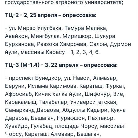
государственного аграрного университета;
ТЦ-2 - 2, 25 апреля – опрессовка:
- ул. Мирзо Улугбека, Темура Малика,
Авайхон, Мингбулак, Миришкор, Шукура
Бурханова, Раззока Хамроева, Салом, Дурмон
йули, массивы Карасу – 1, 2, 3, 4, 6.
ТЦ-3 (М-1,4) - 3, 22 апреля – опрессовка:
- проспект Бунёдкор, ул. Навои, Алмазар,
Беруни, Ислама Каримова, Караташ, Фуркат,
Афросиаб, Кичик халка йули, Шифонур, Зиё,
Каракамыш, Талабалар, Университетская,
Самарканд Дарвоза, Абдуллы Кадыри, Кукча
Дарвоза, Бешагач, Нурафшон, Пахтакор,
Хувайдо, Гулабад, площадь Чорсу, массивы
Чорсу, Караташ, Алмазар, Бешагач,