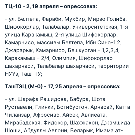
ТЦ-10 - 2, 19 апреля – опрессовка:
- ул. Белтепа, Фараби, Мухбир, Мирзо Голиба,
Шифокорлар, Талабалар, Университетская, 1-я
улица Каракамыш, 2-я улица Шифокорлар,
Камарнисо, массивы Белтепа, Ибн Сино-1,2,
Джарарык, Камарнисо, Бешкурган – 1,2,3,4,
Каракамыш – 2/4, Олимпия, Шифокорлар
шахарчаси, Талабалар шахарчаси, территории
НУУз, ТашГТУ;
ТашТЭЦ (М-0) - 17, 25 апреля – опрессовка:
- ул. Шарафа Рашидова, Бабура, Шота
Руставели, Глинки, Богибустон, Арнасай, Катта
Чиланзар, Афросиаб, Айбек, Авлиёата,
Мирабадская, Фидокор, Шахжахон, Джамшида
Шоши, Абдуллы Авлони, Беларык, Имама ат-