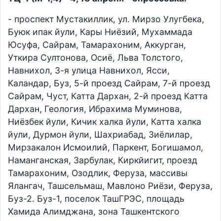
- проспект Мустакиллик, ул. Мирзо Улугбека,
Буюк ипак йули, Кары Ниёзий, Мухаммада
Юсуфа, Сайрам, Тамарахоним, Аккурган,
Уткира Султонова, Осиё, Льва Толстого,
Навнихол, 3-я улица Навнихол, Ясси,
Каландар, Буз, 5-й проезд Сайрам, 7-й проезд
Сайрам, Чуст, Катта Дархан, 2-й проезд Катта
Дархан, Геология, Ибрахима Муминова,
Ниёзбек йули, Кичик халка йули, Катта халка
йули, Дурмон йули, Шахриабад, Зиёлилар,
Мирзакалон Исмоилий, Паркент, Богишамол,
Наманганская, Зарбулак, Киркйигит, проезд
Тамарахоним, Озодлик, Феруза, массивы
Ялангач, Ташсельмаш, Мавлоно Риёзи, Феруза,
Буз-2. Буз-1, поселок ТашГРЭС, площадь
Хамида Алимджана, зона Ташкентского