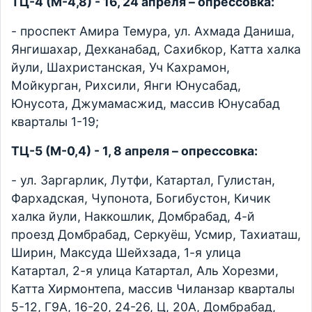
ТЦ-4 (М-4,8) - 16, 24 апреля – опрессовка:
- проспект Амира Темура, ул. Ахмада Даниша,
Янгишахар, Дехканабад, Сахибкор, Катта халка
йули, Шахристанская, Уч Кахрамон,
Мойкурган, Рихсили, Янги Юнусабад,
Юнусота, Джумамасжид, массив Юнусабад
кварталы 1-19;
ТЦ-5 (М-0,4) - 1, 8 апреля – опрессовка:
- ул. Заргарлик, Лутфи, Катартал, Гулистан,
Фархадская, Чупонота, Богибустон, Кичик
халка йули, Наккошлик, Домбрабад, 4-й
проезд Домбрабад, Серкуёш, Усмир, Тахиаташ,
Ширин, Максуда Шейхзада, 1-я улица
Катартал, 2-я улица Катартал, Аль Хорезми,
Катта Хирмонтепа, массив Чиланзар кварталы
5-12, Г9А, 16-20, 24-26, Ц, 20А, Домбрабад,