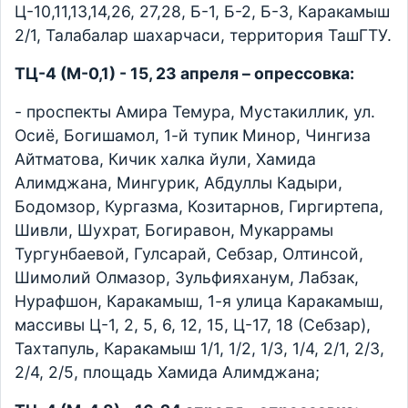
Ц-10,11,13,14,26, 27,28, Б-1, Б-2, Б-3, Каракамыш
2/1, Талабалар шахарчаси, территория ТашГТУ.
ТЦ-4 (М-0,1) - 15, 23 апреля – опрессовка:
- проспекты Амира Темура, Мустакиллик, ул.
Осиё, Богишамол, 1-й тупик Минор, Чингиза
Айтматова, Кичик халка йули, Хамида
Алимджана, Мингурик, Абдуллы Кадыри,
Бодомзор, Кургазма, Козитарнов, Гиргиртепа,
Шивли, Шухрат, Богиравон, Мукаррамы
Тургунбаевой, Гулсарай, Себзар, Олтинсой,
Шимолий Олмазор, Зульфияханум, Лабзак,
Нурафшон, Каракамыш, 1-я улица Каракамыш,
массивы Ц-1, 2, 5, 6, 12, 15, Ц-17, 18 (Себзар),
Тахтапуль, Каракамыш 1/1, 1/2, 1/3, 1/4, 2/1, 2/3,
2/4, 2/5, площадь Хамида Алимджана;