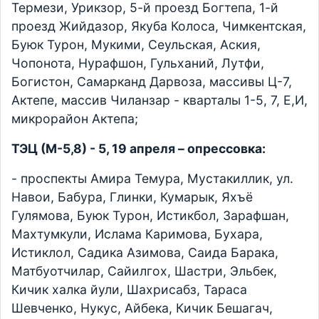
Термези, Урикзор, 5-й проезд Богтепа, 1-й
проезд Жийдазор, Якуба Колоса, Чимкентская,
Буюк Турон, Мукими, Сеульская, Аския,
Чопонота, Нурафшон, Гульханий, Лутфи,
Богистон, Самарканд Дарвоза, массивы Ц-7,
Актепе, массив Чиланзар - кварталы 1-5, 7, Е,И,
микрорайон Актепа;
ТЭЦ (М-5,8) - 5, 19 апреля – опрессовка:
- проспекты Амира Темура, Мустакиллик, ул.
Навои, Бабура, Глинки, Кумарык, Яхъё
Гулямова, Буюк Турон, Истикбол, Зарафшан,
Махтумкули, Ислама Каримова, Бухара,
Истиклол, Садика Азимова, Саида Барака,
Матбуотчилар, Сайилгох, Шастри, Эльбек,
Кичик халка йули, Шахрисабз, Тараса
Шевченко, Нукус, Айбека, Кичик Бешагач,