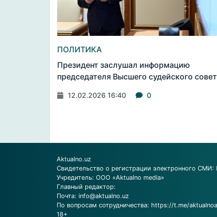
ПОЛИТИКА
Президент заслушал информацию
председателя Высшего судейского сове
12.02.2026 16:40
0
Aktualno.uz
Свидетельство о регистрации электронного СМИ: 
Учредитель: ООО «Aktualno media»
Главный редактор:
Почта:
info@aktualno.uz
По вопросам сотрудничества:
https://t.me/aktualno
18+