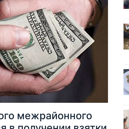
ого межрайонного
я в получении взятки