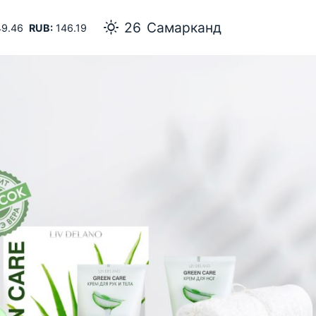
26
Самарканд
9.46
RUB:
146.19