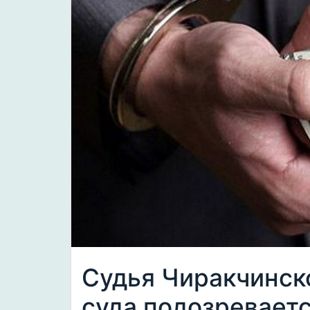
Судья Чиракчинск
суда подозреваетс