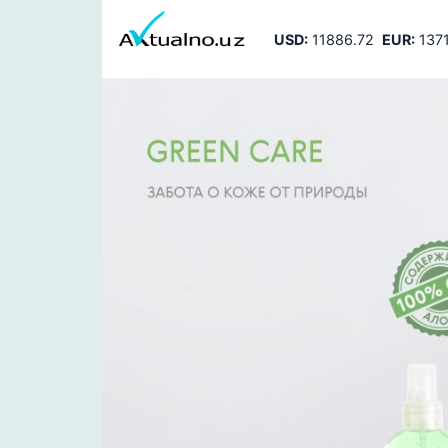
USD:
11886.72
EUR:
1371