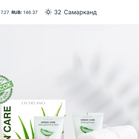
32
Самарканд
7.27
RUB:
146.37