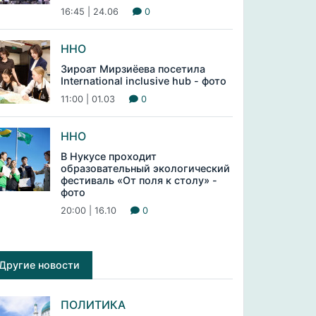
16:45 | 24.06
0
ННО
Зироат Мирзиёева посетила
International inclusive hub - фото
11:00 | 01.03
0
ННО
В Нукусе проходит
образовательный экологический
фестиваль «От поля к столу» -
фото
20:00 | 16.10
0
Другие новости
ПОЛИТИКА