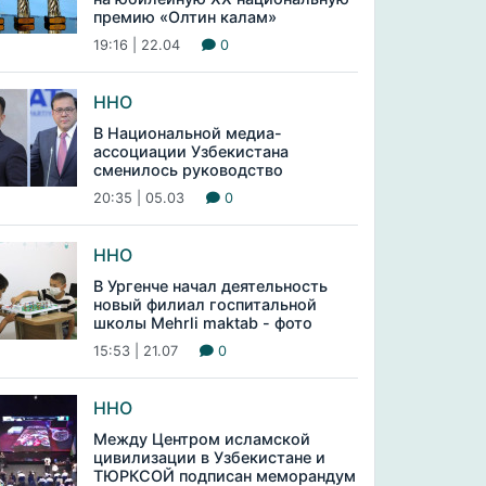
премию «Олтин калам»
19:16 | 22.04
0
ННО
В Национальной медиа-
ассоциации Узбекистана
сменилось руководство
20:35 | 05.03
0
ННО
В Ургенче начал деятельность
новый филиал госпитальной
школы Mehrli maktab - фото
15:53 | 21.07
0
ННО
Между Центром исламской
цивилизации в Узбекистане и
ТЮРКСОЙ подписан меморандум