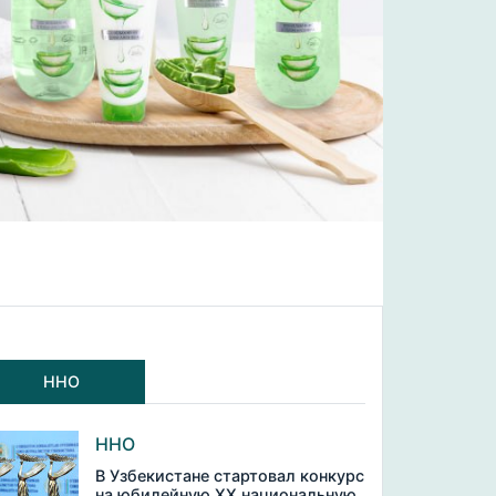
ННО
ННО
В Узбекистане стартовал конкурс
на юбилейную XX национальную