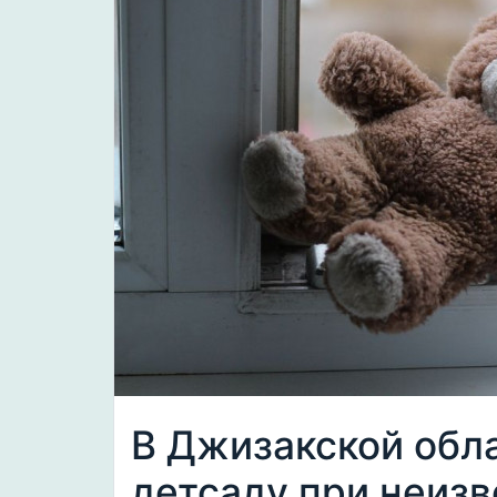
В Джизакской обл
детсаду при неиз