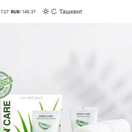
32
Самарканд
7.27
RUB:
146.37