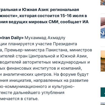
альная и Южная Азия: региональная
жности», которая состоится 15-16 июля в
мания ведущих мировых СМИ, сообщает ИА
«Iran Daily»
Мухаммад Ахмадлу
нции планируется участие Президента
на, Премьер-министра Пакистана, министров
вителей стран Центральной и Южной Азии,
оводителей авторитетных международных и
ных финансовых институтов и компаний,
 аналитических центров. На форуме будут
ия инициатив, направленных на развитие
но-коммуникационного и культурно-
тексте дальнейшего углубления
мечается в статье.