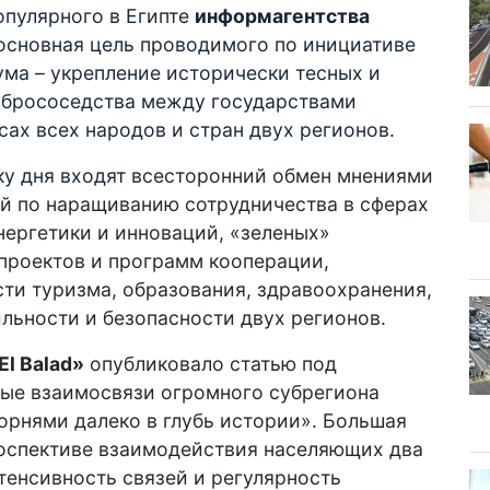
опулярного в Египте
информагентства
 основная цель проводимого по инициативе
ма – укрепление исторически тесных и
обрососедства между государствами
ах всех народов и стран двух регионов.
ку дня входят
всесторонний обмен мнениями
й по наращиванию сотрудничества в сферах
энергетики и инноваций, «зеленых»
 проектов и программ кооперации,
ти туризма, образования, здравоохранения,
ильности и безопасности двух регионов.
El Balad»
опубликовало статью под
ные взаимосвязи огромного субрегиона
орнями далеко в глубь истории». Большая
оспективе взаимодействия населяющих два
тенсивность связей и регулярность