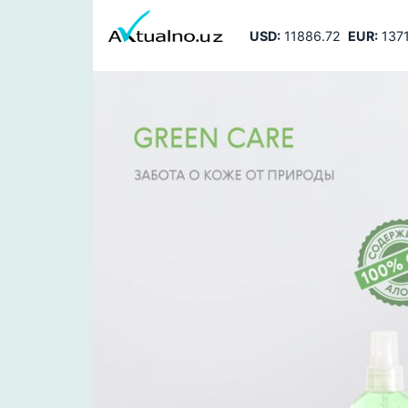
USD:
11886.72
EUR:
1371