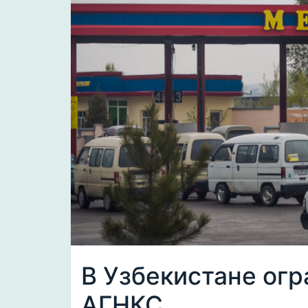
В Узбекистане ог
АГНКС