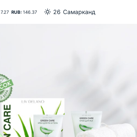
26
Самарканд
7.27
RUB:
146.37