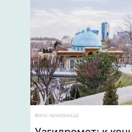
Фото: novotours.uz
Узгидромет: к кон