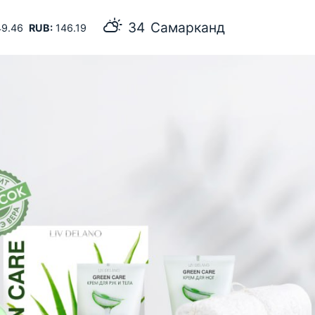
34
Самарканд
9.46
RUB:
146.19