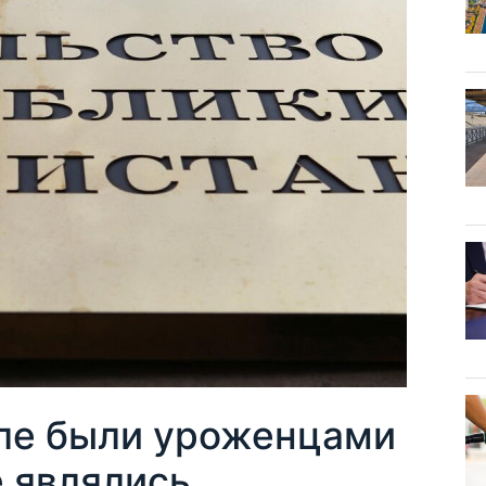
ле были уроженцами
е являлись