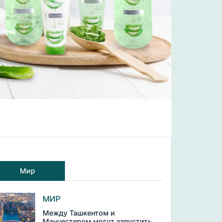
Мир
МИР
Между Ташкентом и
Манчестером могут запустить