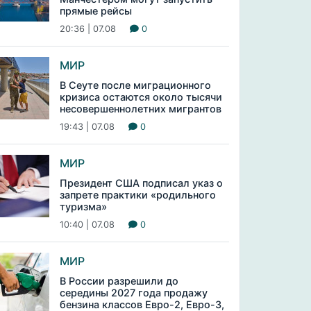
прямые рейсы
20:36 | 07.08
0
МИР
В Сеуте после миграционного
кризиса остаются около тысячи
несовершеннолетних мигрантов
19:43 | 07.08
0
МИР
Президент США подписал указ о
запрете практики «родильного
туризма»
10:40 | 07.08
0
МИР
В России разрешили до
середины 2027 года продажу
бензина классов Евро-2, Евро-3,