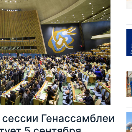
й сессии Генассамблеи
тует 5 сентября