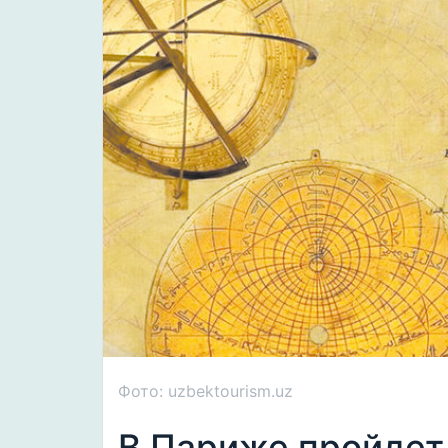
Фото: uzbektourism.uz
В Париже пройдет