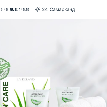
24
Самарканд
9.46
RUB:
146.19