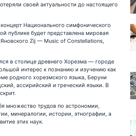
потеряли своей актуальности до настоящего
 концерт Национального симфонического
ой публике будет представлена мировая
овского Zij — Music of Constellations,
лся в столице древнего Хорезма — городе
большой интерес к познанию и изучению как
роме родного хорезмского языка, Беруни
ский, ассирийский и греческий языки. В
скрит.
бя множество трудов по астрономии,
гии, минералогии, истории, этнографии, а
витие этих наук.