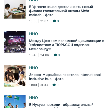
В Ургенче начал деятельность новый
филиал госпитальной школы Mehrli
maktab - фото
15:53 | 21.07
0
ННО
Между Центром исламской цивилизации в
Узбекистане и ТЮРКСОЙ подписан
меморандум
16:45 | 24.06
0
ННО
Зироат Мирзиёева посетила International
inclusive hub - фото
11:00 | 01.03
0
ННО
В Нукусе проходит образовательный