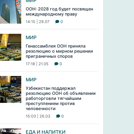
МИР
ООН: 2028 год будет посвящен
международному праву
14:15 | 29.07
0
МИР
Генассамблея ООН приняла
резолюцию о мирном решении
приграничных споров
17:18 | 21.05
0
МИР
Узбекистан поддержал
резолюцию ООН об объявлении
работорговли тягчайшим
преступлением против
человечности
15:03 | 26.03
0
ЕДА И НАПИТКИ