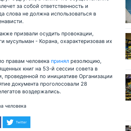
лечет за собой ответственность и
да слова не должна использоваться в
енависти.
акже призвали осудить провокации,
и мусульман - Корана, охарактеризовав их
по правам человека
принял
резолюцию,
енных книг на 53-й сессии совета в
и, проведенной по инициативе Организации
ятие документа проголосовали 28
делегатов воздержались.
ва человека
Twitter