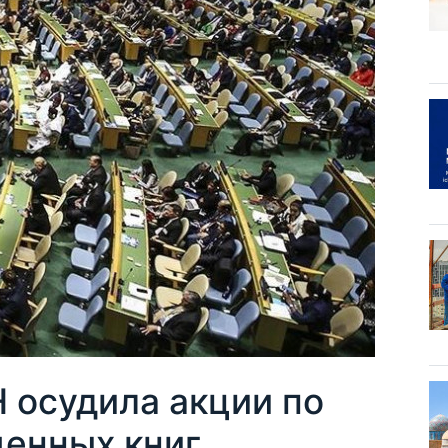
 осудила акции по
енных книг