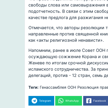
свободы слова или самовыражения в
подотчетность. В связи с этим свобо
качестве предлога для разжигания н
Отмечается, что авторы резолюции т
направленные против священной книг
как «акты религиозной ненависти».
Напомним, ранее в июле Совет ООН 
осуждающую сожжение Корана и свящ
Женеве по итогам срочной дискусси
исламского сотрудничества. За прин
делегаций, против - 12 стран, семь 
Теги:
Генассамблея ООН
Резолюция
пра
Telegram
WhatsApp
Facebook