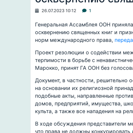
26.07.2023 10:12
1
Генеральная Ассамблея ООН принял
осквернению священных книг и при
норм международного права,
переда
Проект резолюции о содействии ме
терпимости в борьбе с ненавистнич
Марокко, принят ГА ООН без голосов
Документ, в частности, решительно 
на основании их религиозной прина
подобные акты, направленные против
домов, предприятий, имущества, шко
культа, а также все нападения на ре
В ходе обсуждения представители м
что права не должны конкурировать 