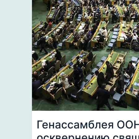
Генассамблея ООН
осквернению свящ