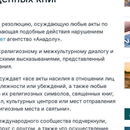
а резолюцию, осуждающую любые акты по
знающая подобные действия нарушением
ет
агентство «Анадолу».
жрелигиозному и межкультурному диалогу и
ескими высказываниями, представленный
ания.
осуждает «все акты насилия в отношении лиц
длежности или убеждений, а также любые
 их религиозных символов, священных книг,
л, культурных центров или мест отправления
лигиозные места и святыни».
еждународного сообщества подчеркнули,
друг с другом, а также что осуществление